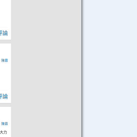
評論
y
陳霖
評論
y
陳霖
有大力