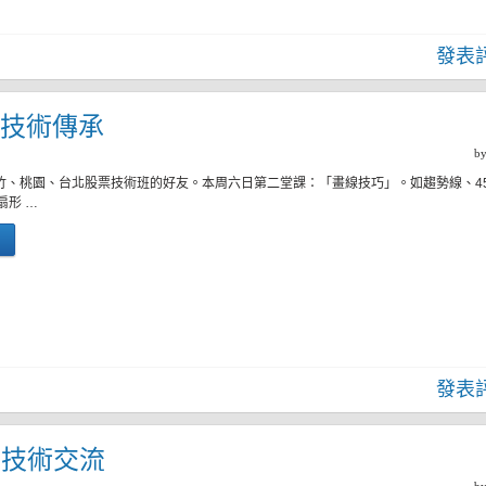
發表
四)技術傳承
b
新竹、桃園、台北股票技術班的好友。本周六日第二堂課：「畫線技巧」。如趨勢線、4
扇形 …
發表
二)技術交流