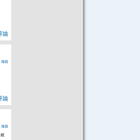
評論
y
陳霖
評論
y
陳霖
浪概