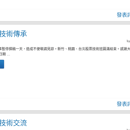
發表
二)技術傳承
b
有事暫停撰稿一天，造成不便敬請見諒。新竹、桃園、台北股票技術班圓滿結束。感謝
日期 …
發表
四)技術交流