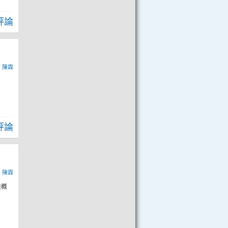
評論
y
陳霖
評論
y
陳霖
浪概