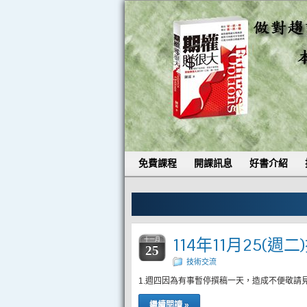
免費課程
開課訊息
好書介紹
114年11月25(週
十一月
25
技術交流
1.週四因為有事暫停撰稿一天，造成不便敬請
繼續閱讀 »