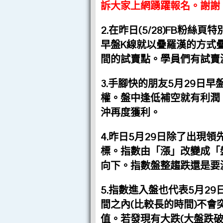
訴大家上網踴躍報名。謝謝
2.在昨日(5/28)FB粉絲
早盤K線就以疊羅漢的方式
間的試賣點。學員們有試賣
3.手腳快的朋友5月29日
權。盤中逢低補空就有利潤
沖再度獲利。
4.昨日5月29日除了出現領
標。指數由「漲」改變成「
向下。指數盤整趨跌還是要
5.指數進入盤也代表5月2
間之內(比較長的時間)不會
值。若發現有大跌(大盤跌破