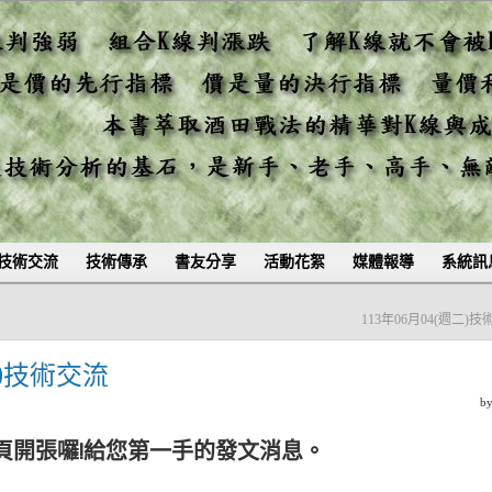
技術交流
技術傳承
書友分享
活動花絮
媒體報導
系統訊
113年06月04(週二)
四)技術交流
b
頁開張囉!給您第一手的發文消息。