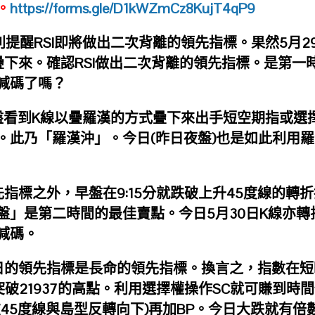
。
https://forms.gle/D1kWZmCz8KujT4qP9
頁特別提醒RSI即將做出二次背離的領先指標。果然5月2
疊下來。確認RSI做出二次背離的領先指標。是第一
減碼了嗎？
早盤看到K線以疊羅漢的方式疊下來出手短空期指或選
。此乃「羅漢沖」。今日(昨日夜盤)也是如此利用羅
先指標之外，早盤在9:15分就跌破上升45度線的轉
盤」是第二時間的最佳賣點。今日5月30日K線亦轉
減碼。
9日的領先指標是長命的領先指標。換言之，指數在短
突破21937的高點。利用選擇權操作SC就可賺到時
45度線與島型反轉向下)再加BP。今日大跌就有倍