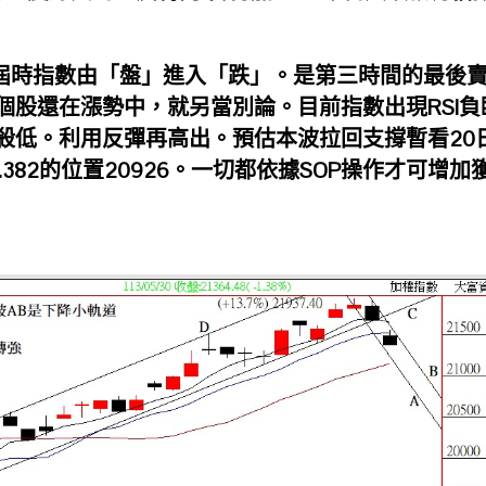
。屆時指數由「盤」進入「跌」。是第三時間的最後
個股還在漲勢中，就另當別論。目前指數出現RSI負
殺低。利用反彈再高出。
預估本波拉回支撐暫看20
.382的位置20926。一切都依據SOP操作才可增加