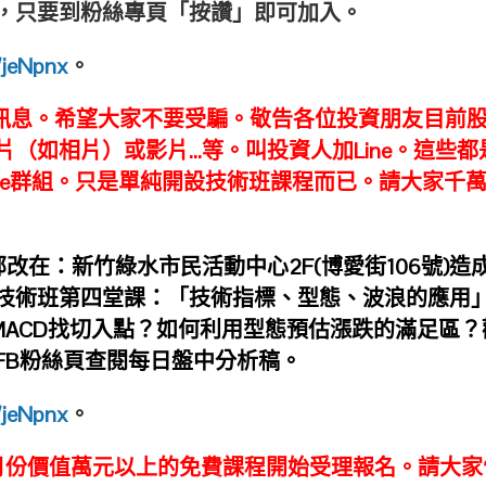
，只要到粉絲專頁「按讚」即可加入。
l/jeNpnx
。
訊息。希望大家不要受騙。
敬告各位投資朋友目前
（如相片）或影片…等。叫投資人加Line。這些都
ne群組。只是單純開設技術班課程而已。請大家千
改在：新竹綠水市民活動中心2F(博愛街106號)造
技術班第四堂課：「技術指標、型態、波浪的應用
、MACD找切入點？如何利用型態預估漲跌的滿足區？
FB粉絲頁查閱每日盤中分析稿。
l/jeNpnx
。
月份價值萬元以上的免費課程開始受理報名。請大家