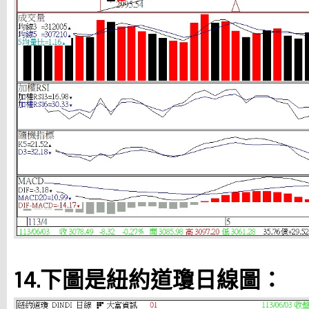
14.下圖是紐約道瓊日線圖：