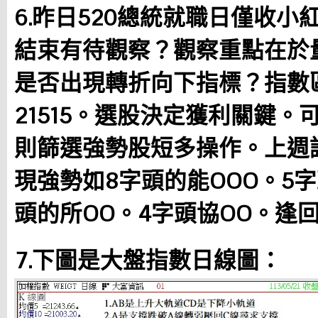
6.昨日520總統就職日僅收
結束有待觀察？觀察重點在於
是否出現轉折向下指標？指數區
21515。選股決定獲利關鍵
則篩選強勢股短多操作。上週
現強勢如8字頭的能OOO。5字
頭的所OO。4字頭協OO。逢
7.下圖是大盤指數日線圖：