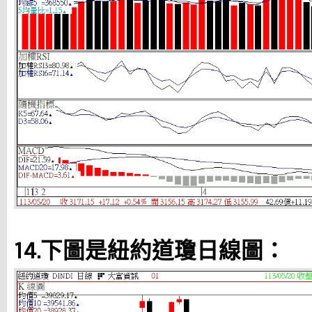
14.下圖是紐約道瓊日線圖：