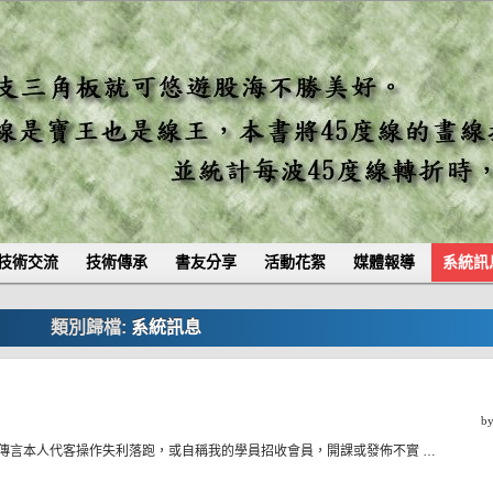
技術交流
技術傳承
書友分享
活動花絮
媒體報導
系統訊
類別歸檔:
系統訊息
b
站，傳言本人代客操作失利落跑，或自稱我的學員招收會員，開課或發佈不實 …