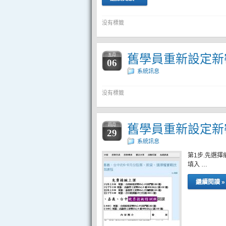
没有標籤
舊學員重新設定新
五月
06
系統訊息
没有標籤
舊學員重新設定新
四月
29
系統訊息
第1步.先選擇
填入 …
繼續閱讀 »