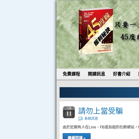
免費課程
開課訊息
好書介紹
請勿上當受騙
一月
11
系統訊息
由於近期有人在Line、FB或自組的社群網
繼續閱讀 »