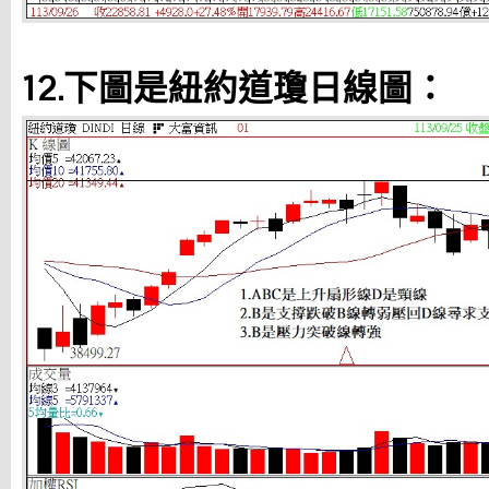
12.下圖是紐約道瓊日線圖：