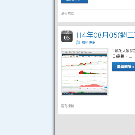
没有標籤
114年08月05(週
八月
05
技術傳承
1.感謝大家參
日)嘉義、 …
繼續閱讀 »
没有標籤