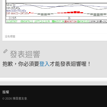
没有標籤
發表迴響
抱歉，你必須要
登入
才能發表迴響喔！
版權
© 2026 陳霖書友會.