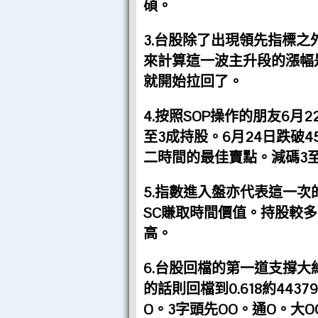
碩。
3.台股除了出現領先指標之
來計算這一波主升段的漲幅是初
就開始拉回了。
4.按照SOP操作的朋友6月
至3成持股。6月24日跌破
二時間的最佳賣點。減碼3
5.指數進入盤亦代表這一
SC賺取時間價值。持股較
高。
6.台股回檔的第一道支撐大約
的話則回檔到0.618約44
O。3字頭先OO。通O。大O