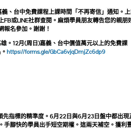
嘉義、台中免費課程上課時間「不再寄信」通知。上
FB或LINE社群查閱。麻煩學員朋友轉告您的親朋
網報名參加。謝謝！
南、高雄。12月(周日)嘉義、台中價值萬元以上的免費課
名。
https://forms.gle/GbCa6vjqDmjZc6dp9
領先指標的精準度。6月22日與6月23日盤中都出現
。手腳快的學員出手短空期權。這兩天補空。獲利