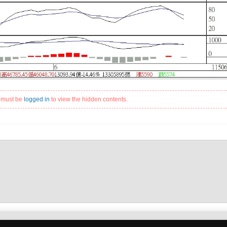
 must be
logged in
to view the hidden contents.