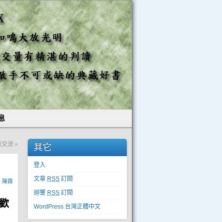
息
技術交流
»
其它
登入
文章
RSS
訂閱
y
陳霖
迴響
RSS
訂閱
歡
WordPress 台灣正體中文