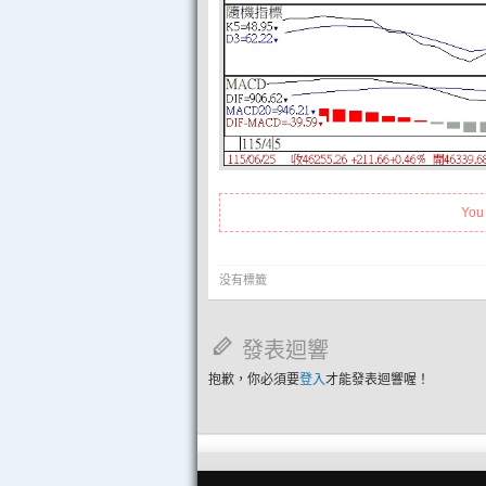
You
没有標籤
發表迴響
抱歉，你必須要
登入
才能發表迴響喔！