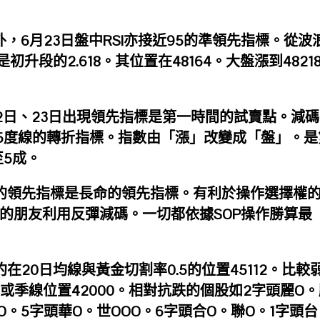
外，6月23日盤中RSI亦接近95的準領先指標。從波
升段的2.618。其位置在48164。大盤漲到4821
22日、23日出現領先指標是第一時間的試賣點。減碼
45度線的轉折指標。指數由「漲」改變成「盤」。是
至5成。
次的領先指標是長命的領先指標。有利於操作選擇權
多的朋友利用反彈減碼。一切都依據SOP操作勝算最
在20日均線與黃金切割率0.5的位置45112。比較
379或季線位置42000。相對抗跌的個股如2字頭麗O
O。5字頭華O。世OOO。6字頭合O。聯O。1字頭台