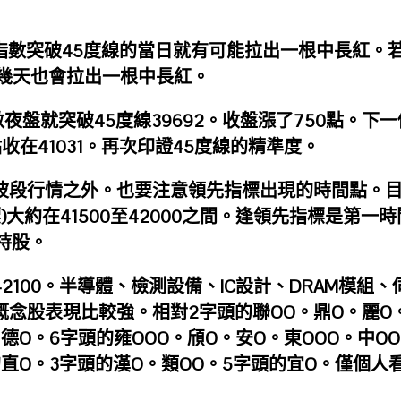
指數突破45度線的當日就有可能拉出一根中長紅。
幾天也會拉出一根中長紅。
數夜盤就突破45度線39692。收盤漲了750點。下一
點收在41031。再次印證45度線的精準度。
有波段行情之外。也要注意領先指標出現的時間點。
大約在41500至42000之間。逢領先指標是第一時
持股。
42100。半導體、檢測設備、IC設計、DRAM模組、
概念股表現比較強。相對2字頭的聯OO。鼎O。麗O
德O。6字頭的雍OOO。頎O。安O。東OOO。中O
的直O。3字頭的漢O。類OO。5字頭的宜O。僅個人