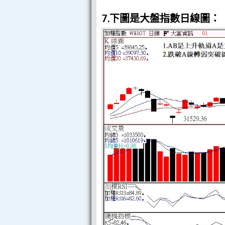
7.下圖是大盤指數日線圖：