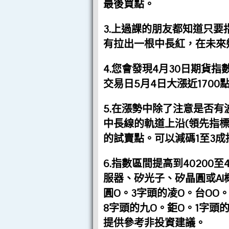
最後買點。
3.上過課的朋友都知道只要
有拉出一根中長紅，在未來
4.您會發現4月30日期貨指
交易日5月4日大漲近1700
5.在漲勢中除了注意是否
中長線的軌道上沿(領先指標)
的試賣點。可以減碼1至3成
6.指數區間提高到40200至
服器、矽光子、矽晶圓或AI
圓O。3字頭的凌O。台OO。
8字頭的九O。鉅O。1字頭
提供參考非投資建議。