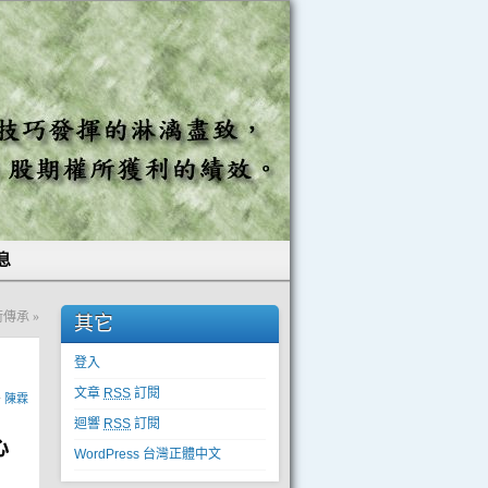
息
技術傳承
»
其它
登入
文章
RSS
訂閱
y
陳霖
迴響
RSS
訂閱
心
WordPress 台灣正體中文