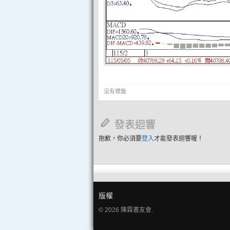
没有標籤
發表迴響
抱歉，你必須要
登入
才能發表迴響喔！
版權
© 2026 陳霖書友會.