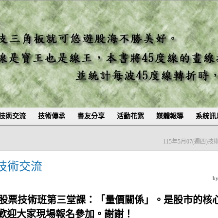
技術交流
技術傳承
書友分享
活動花絮
媒體報導
系統訊
115年5月07(週四)
)技術交流
b
(周日)股票技術班第三堂課：「量價關係」。是股市的核
歡迎大家現場報名參加。謝謝！