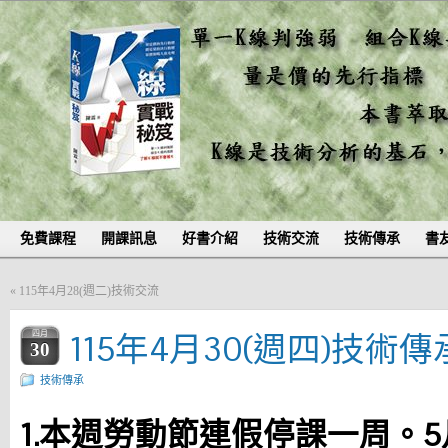
免費課程
開課訊息
好書介紹
技術交流
技術傳承
書
«
115年4月28(週二)技術交流
115年4月30(週四)技術傳
四月
30
技術傳承
1.本週勞動節連假停課一周。5月