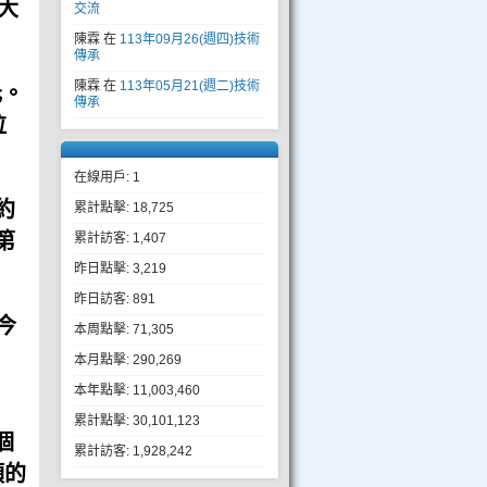
大
交流
陳霖
在
113年09月26(週四)技術
傳承
陳霖
在
113年05月21(週二)技術
元。
傳承
拉
在線用戶: 1
約
累計點擊: 18,725
第
累計訪客: 1,407
昨日點擊: 3,219
昨日訪客: 891
今
本周點擊: 71,305
本月點擊: 290,269
本年點擊: 11,003,460
累計點擊: 30,101,123
個
累計訪客: 1,928,242
頭的