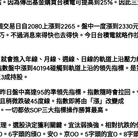
84點。因為傳出基金購買台積電可提高到25%。因此三
個交易日自2080上漲到2265。盤中一度漲到2330
巧。不過消息來得快也去得快。今日台積電就略作
，就會進入年線、月線、週線、日線的軌道上沿壓力
27日指數盤中漲到40194碰觸到軌道上沿的領先指標。是
3成持股。
SI昨日盤中高達95的準領先指標。指數隨時會拉回。
點且稍微跌破45度線。指數即將由「漲」改變成
。一切都依SOP三大指標操作勝算最高。
194整理。選股決定獲利關鍵。宜汰弱換強。相對抗跌的
O。6字頭的頎O。安O。京OO。5字頭的宜O。8字