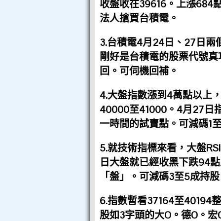
收盤收在39616。上漲6
法人搶買台積電。
3.台積電4月24日、27日兩
剛好是台積電的股票代號真
回。可伺機回補。
4.大盤指數漲到4萬點
以上
40000至41000。4月
一時間的試賣點。可減碼1至
5.就技術指標來看，大盤R
日大盤就已經收黑下跌94
「盤」。可減碼3至5成持股
6.指數暫看37164至40
股如3字頭的大O。德O。宏