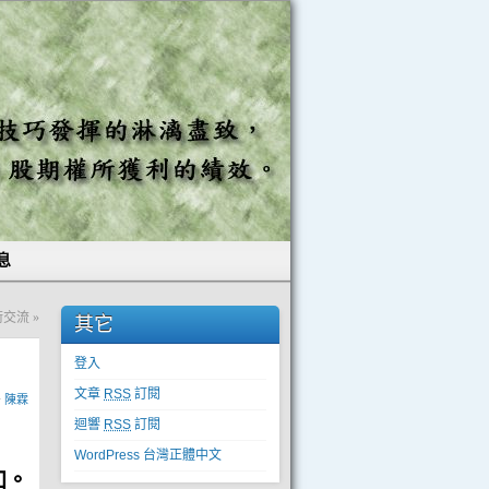
息
技術交流
»
其它
登入
文章
RSS
訂閱
y
陳霖
迴響
RSS
訂閱
WordPress 台灣正體中文
加。