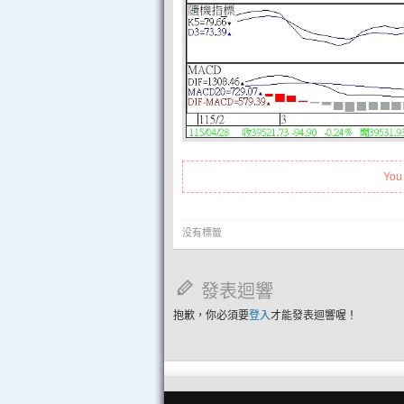
You
没有標籤
發表迴響
抱歉，你必須要
登入
才能發表迴響喔！