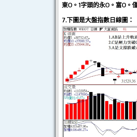
東O。1字頭的永O。富O
7.下圖是大盤指數日線圖：