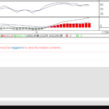
 must be
logged in
to view the hidden contents.