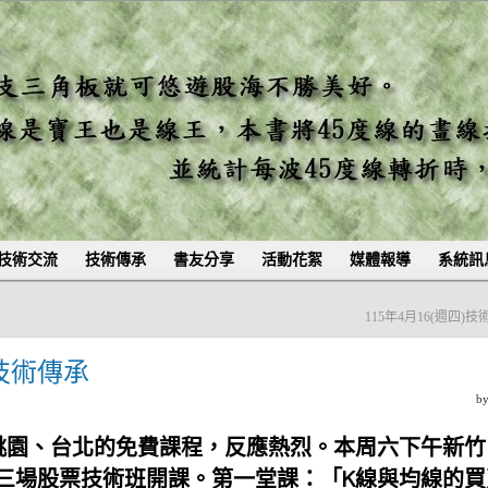
技術交流
技術傳承
書友分享
活動花絮
媒體報導
系統訊
115年4月16(週四)
)技術傳承
b
、桃園、台北的免費課程，反應熱烈。本周六下午新竹
三場股票技術班開課。第一堂課：「K線與均線的買