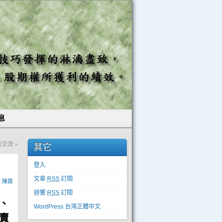
息
技術交流
»
其它
登入
文章
RSS
訂閱
y
陳霖
迴響
RSS
訂閱
、
WordPress 台灣正體中文
賣