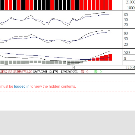
 must be
logged in
to view the hidden contents.