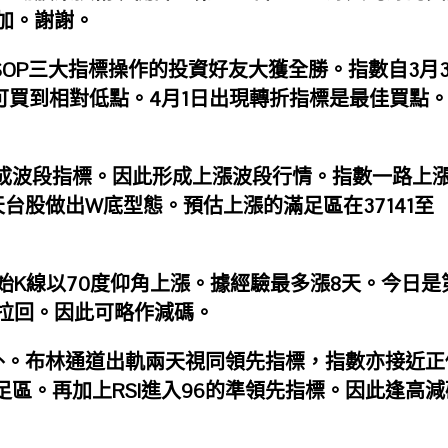
加。謝謝。
SOP三大指標操作的投資好友大獲全勝。指數自3月3
標可買到相對低點。4月1日出現轉折指標是最佳買點。
。
完成波段指標。因此形成上漲波段行情。指數一路上
天台股做出W底型態。預估上漲的滿足區在37141至
開始K線以70度仰角上漲。據經驗最多漲8天。今日是
拉回。因此可略作減碼。
之外。布林通道出軌兩天視同領先指標，指數亦接近正
區。再加上RSI進入96的準領先指標。因此逢高減