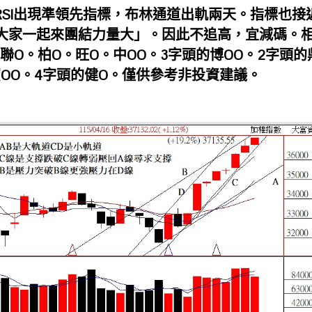
RSI出現準領先指標，布林通道出軌兩天。指標也接
大家一起來團結力量大」。因此不追高，宜減碼。
聯O。柏O。旺O。中OO。3字頭的博OO。2字頭的
蜜OO。4字頭的健O。僅供參考非投資建議。