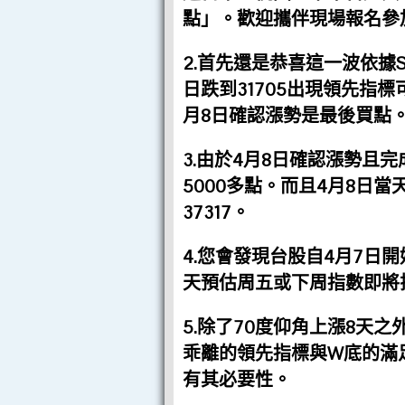
點」。歡迎攜伴現場報名參
2.首先還是恭喜這一波依據
日跌到31705出現領先指
月8日確認漲勢是最後買點
3.由於4月8日確認漲勢且
5000多點。而且4月8日當
37317。
4.您會發現台股自4月7日
天預估周五或下周指數即將
5.除了70度仰角上漲8天
乖離的領先指標與W底的滿足
有其必要性。