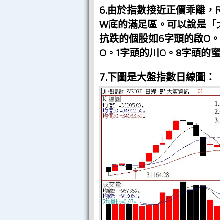
6.由於指數接近正價乖離，
W底的滿足區。可以說是「
抗跌的個股如6字頭的啟O。
O。1字頭的川O。8字頭的
7.下圖是大盤指數日線圖：