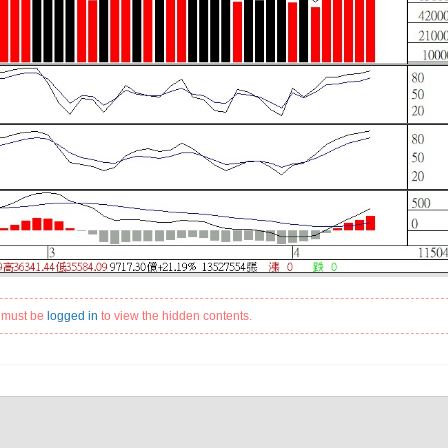
 must be
logged in
to view the hidden contents.