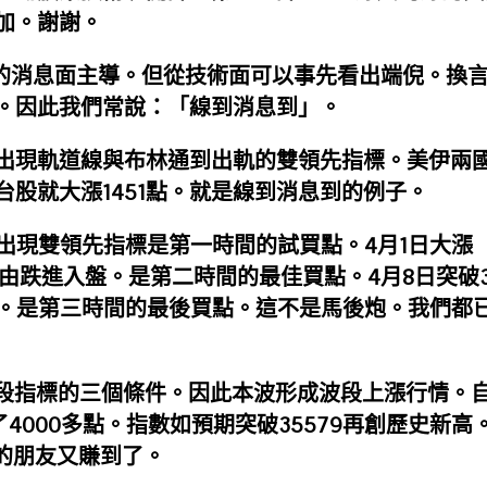
加。謝謝。
爭的消息面主導。但從技術面可以事先看出端倪。換
。因此我們常說：「線到消息到」。
705出現軌道線與布林通到出軌的雙領先指標。美伊兩
台股就大漲1451點。就是線到消息到的例子。
705出現雙領先指標是第一時間的試買點。4月1日大漲
指數由跌進入盤。是第二時間的最佳買點。4月8日突破
漲勢。是第三時間的最後買點。這不是馬後炮。我們都
波段指標的三個條件。因此本波形成波段上漲行情。自
漲了4000多點。指數如預期突破35579再創歷史新高
作的朋友又賺到了。