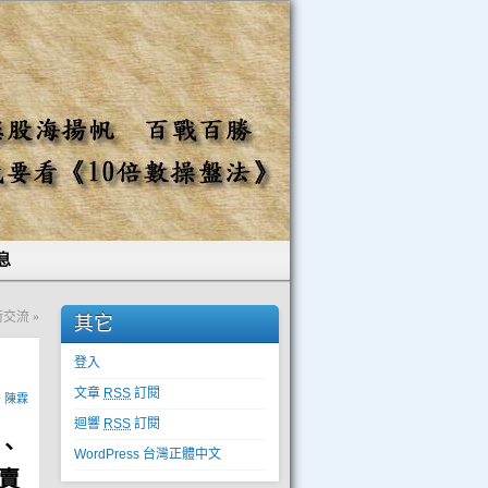
息
技術交流
»
其它
登入
文章
RSS
訂閱
y
陳霖
迴響
RSS
訂閱
、
WordPress 台灣正體中文
賣