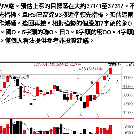
W底。預估上漲的目標區在大約37141至37317。
指標。且RSI已高達93接近準領先指標。預估這兩
作減碼。逢回再接。相對強勢的個股如7字頭的永O
O。陽O。6字頭的聯O。日O。8字頭的密OO。4字頭
O。僅個人看法提供參考非投資建議。