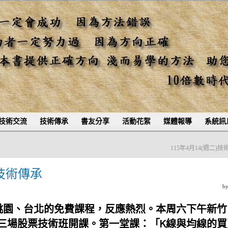
技術交流
技術傳承
書友分享
活動花絮
媒體報導
系統訊
115年4月14(週二)
)技術傳承
b
、桃園、台北的免費課程，反應熱烈。本周六下午新竹
三場股票技術班開課。第一堂課：「K線與均線的買