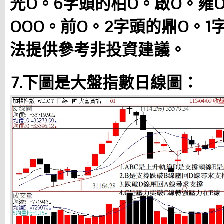
光O。6字頭的柏O。啟O。雍O
OOO。前O。2字頭的鼎O。
法提供參考非投資建議。
7.下圖是大盤指數日線圖：