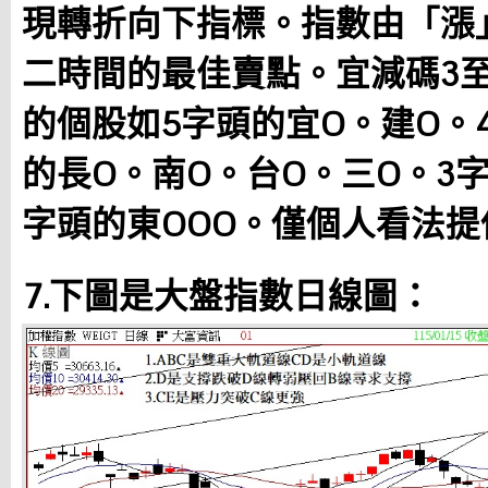
現轉折向下指標。指數由「漲
二時間的最佳賣點。宜減碼3
的個股如5字頭的宜O。建O。
的長O。南O。台O。三O
。3
字頭的東OOO。僅個人看法
7.下圖是大盤指數日線圖：