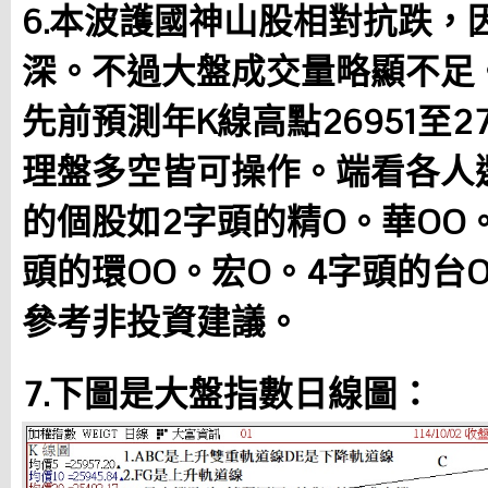
6.本波護國神山股相對抗跌，
深。不過大盤成交量略顯不足
先前預測年K線高點26951至2
理盤多空皆可操作。端看各人
的個股如2字頭的精O。華OO
頭的環OO。宏O。4字頭的台
參考非投資建議。
7.下圖是大盤指數日線圖：