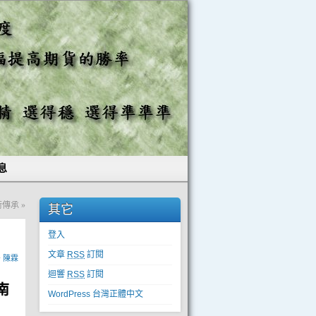
息
技術傳承
»
其它
登入
文章
RSS
訂閱
y
陳霖
迴響
RSS
訂閱
南
WordPress 台灣正體中文