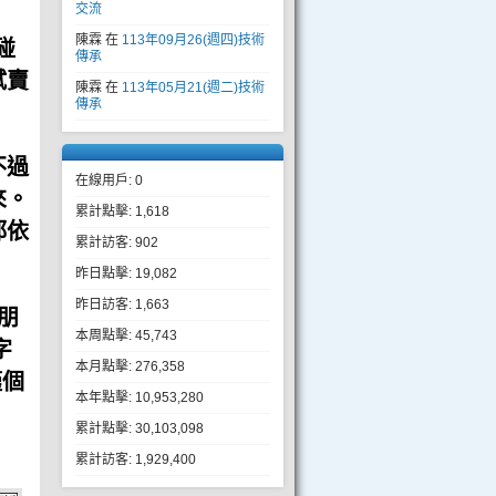
交流
陳霖
在
113年09月26(週四)技術
碰
傳承
試賣
陳霖
在
113年05月21(週二)技術
傳承
不過
在線用戶: 0
來。
累計點擊: 1,618
都依
累計訪客: 902
昨日點擊: 19,082
昨日訪客: 1,663
朋
本周點擊: 45,743
字
本月點擊: 276,358
僅個
本年點擊: 10,953,280
累計點擊: 30,103,098
累計訪客: 1,929,400