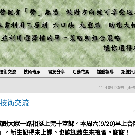
技術交流
技術傳承
書友分享
活動花絮
媒體報導
系統訊
114年09月23(週二)
四)技術交流
b
感謝大家一路相挺上完十堂課。本周六(9/20)早上台
」。新生記得來上課。也歡迎舊生來複習。謝謝！