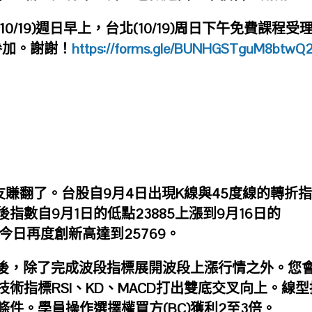
(10/19)週日早上，台北(10/19)周日下午免費課程受
參加。謝謝！
https://forms.gle/BUNHGSTguM8btwQ
朋友賺翻了。台股自9月4日出現K線與45度線的轉折
數自9月1日的低點23885上漲到9月16日的
。今日再度創新高達到25769。
之後，除了完成波段指標展開波段上漲行情之外。您
術指標RSI、KD、MACD打出雙底交叉向上。線型
件。學員操作選擇權買方(BC)獲利2至3倍。