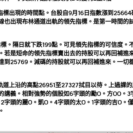
指標出現的時間點。台股自9月16日指數漲到25664
線也出現布林通道出軌的領先指標。是第一時間的
先指標。隔日就下跌199點。可見領先指標的可信度。
。若是短命的領先指標賣出去的持股可以再回補進
點達到25769。減碼的持股就可以再回補進來。一切
道上沿的高點26951至27327拭目以待。上過課的
的講義。相對強勢的個股如6字頭的勵O。方OO。3
。2字頭的麗O。凱O。4字頭的太O。1字頭的吉O。
。